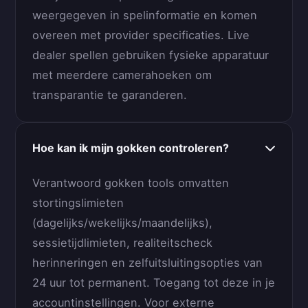
weergegeven in spelinformatie en komen
overeen met provider specificaties. Live
dealer spellen gebruiken fysieke apparatuur
met meerdere camerahoeken om
transparantie te garanderen.
Hoe kan ik mijn gokken controleren?
Verantwoord gokken tools omvatten
stortingslimieten
(dagelijks/wekelijks/maandelijks),
sessietijdlimieten, realiteitscheck
herinneringen en zelfuitsluitingsopties van
24 uur tot permanent. Toegang tot deze in je
accountinstellingen. Voor externe