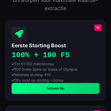
ontworpen voor maximale waarde-
extractie
1E
Eerste Storting Boost
100% + 100 FS
Tot €1.000 matchbonus
100 Gratis Spins op Gates of Olympus
Minimale storting: €15
30x inzet op storting + bonus
Activeer Nu