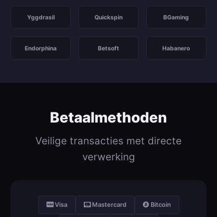
Yggdrasil
Quickspin
BGaming
Endorphina
Betsoft
Habanero
Betaalmethoden
Veilige transacties met directe
verwerking
Visa
Mastercard
Bitcoin