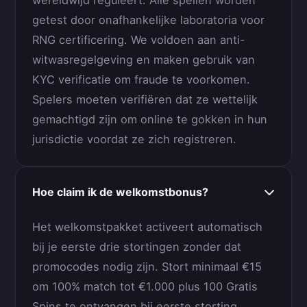
wereldwijd reguleert. Alle spellen worden
getest door onafhankelijke laboratoria voor
RNG certificering. We voldoen aan anti-
witwasregelgeving en maken gebruik van
KYC verificatie om fraude te voorkomen.
Spelers moeten verifiëren dat ze wettelijk
gemachtigd zijn om online te gokken in hun
jurisdictie voordat ze zich registreren.
Hoe claim ik de welkomstbonus?
Het welkomstpakket activeert automatisch
bij je eerste drie stortingen zonder dat
promocodes nodig zijn. Stort minimaal €15
om 100% match tot €1.000 plus 100 Gratis
Spins te ontvangen bij eerste storting.