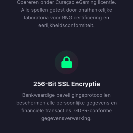
Opereren onder Curaçao eGaming licentie.
Alle spellen getest door onafhankelijke
laboratoria voor RNG certificering en
eerlijkheidsconformiteit.
256-Bit SSL Encryptie
Bankwaardige beveiligingsprotocollen
beschermen alle persoonlijke gegevens en
financiële transacties. GDPR-conforme
gegevensverwerking.