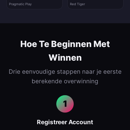
Pragmatic Play
Red Tiger
Hoe Te Beginnen Met
Winnen
Drie eenvoudige stappen naar je eerste
berekende overwinning
1
Registreer Account