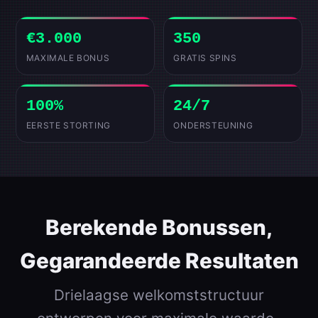
€3.000
350
MAXIMALE BONUS
GRATIS SPINS
100%
24/7
EERSTE STORTING
ONDERSTEUNING
Berekende Bonussen,
Gegarandeerde Resultaten
Drielaagse welkomststructuur