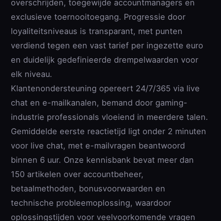
overschrijden, toegewijde accountmanagers en
exclusieve toernooitoegang. Progressie door
loyaliteitsniveaus is transparant, met punten
verdiend tegen een vast tarief per ingezette euro
en duidelijk gedefinieerde drempelwaarden voor
elk niveau.
Klantenondersteuning opereert 24/7/365 via live
chat en e-mailkanalen, bemand door gaming-
industrie professionals vloeiend in meerdere talen.
Gemiddelde eerste reactietijd ligt onder 2 minuten
voor live chat, met e-mailvragen beantwoord
binnen 6 uur. Onze kennisbank bevat meer dan
150 artikelen over accountbeheer,
betaalmethoden, bonusvoorwaarden en
technische probleemoplossing, waardoor
oplossingstijden voor veelvoorkomende vragen