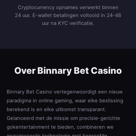
Cryptocurrency opnames verwerkt binnen
24 uur. E-wallet betalingen voltooid in 24-48
uur na KYC verificatie.
Over Binnary Bet Casino
Binnary Bet Casino vertegenwoordigt een nieuw
paradigma in online gaming, waar elke beslissing
berekend is en elke uitkomst transparant.
Gelanceerd met de missie om precisie-gerichte
gokentertainment te bieden, combineren we
geavanceerde technologie met beproefde