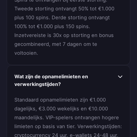
Tweede storting ontvangt 50% tot €1.000
plus 100 spins. Derde storting ontvangt
100% tot €1.000 plus 150 spins.
Inzetvereiste is 30x op storting en bonus
gecombineerd, met 7 dagen om te
voltooien.
Wat zijn de opnamelimieten en
verwerkingstijden?
Standaard opnamelimieten zijn €1.000
dagelijks, €3.000 wekelijks en €10.000
maandelijks. VIP-spelers ontvangen hogere
limieten op basis van tier. Verwerkingstijden:
cryptocurrency 24 uur, e-wallets 24-48 uur,