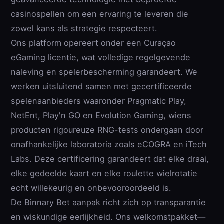
casinospellen om een ervaring te leveren die
zowel kans als strategie respecteert.
Ons platform opereert onder een Curaçao
eGaming licentie, wat volledige regelgevende
naleving en spelerbescherming garandeert. We
werken uitsluitend samen met gecertificeerde
spelenaanbieders waaronder Pragmatic Play,
NetEnt, Play'n GO en Evolution Gaming, wiens
producten rigoureuze RNG-tests ondergaan door
onafhankelijke laboratoria zoals eCOGRA en iTech
Labs. Deze certificering garandeert dat elke draai,
elke gedeelde kaart en elke roulette wielrotatie
echt willekeurig en onbevooroordeeld is.
De Binnary Bet aanpak richt zich op transparantie
en wiskundige eerlijkheid. Ons welkomstpakket—