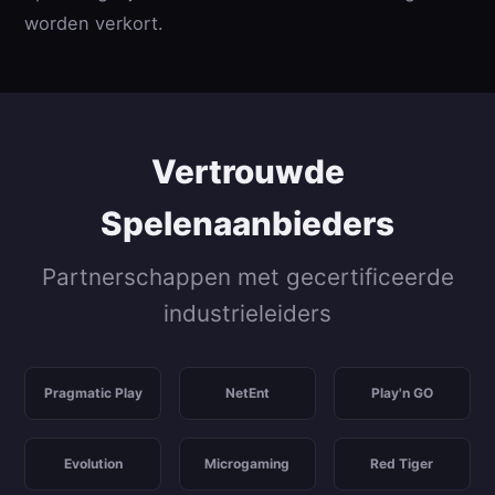
worden verkort.
Vertrouwde
Spelenaanbieders
Partnerschappen met gecertificeerde
industrieleiders
Pragmatic Play
NetEnt
Play'n GO
Evolution
Microgaming
Red Tiger