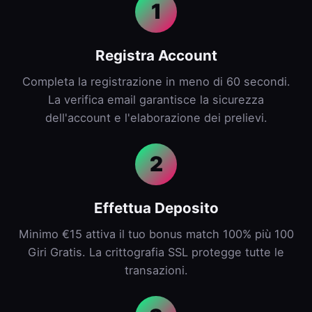
1
Registra Account
Completa la registrazione in meno di 60 secondi.
La verifica email garantisce la sicurezza
dell'account e l'elaborazione dei prelievi.
2
Effettua Deposito
Minimo €15 attiva il tuo bonus match 100% più 100
Giri Gratis. La crittografia SSL protegge tutte le
transazioni.