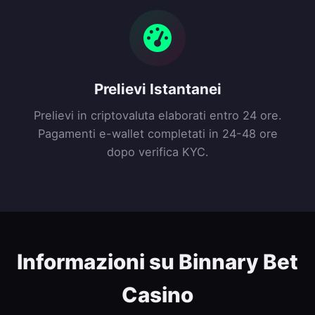
Prelievi Istantanei
Prelievi in criptovaluta elaborati entro 24 ore.
Pagamenti e-wallet completati in 24-48 ore
dopo verifica KYC.
Informazioni su Binnary Bet
Casino