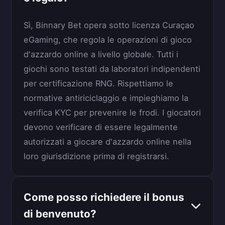
Sì, Binnary Bet opera sotto licenza Curaçao
eGaming, che regola le operazioni di gioco
d'azzardo online a livello globale. Tutti i
giochi sono testati da laboratori indipendenti
per certificazione RNG. Rispettiamo le
normative antiriciclaggio e impieghiamo la
verifica KYC per prevenire le frodi. I giocatori
devono verificare di essere legalmente
autorizzati a giocare d'azzardo online nella
loro giurisdizione prima di registrarsi.
Come posso richiedere il bonus
di benvenuto?