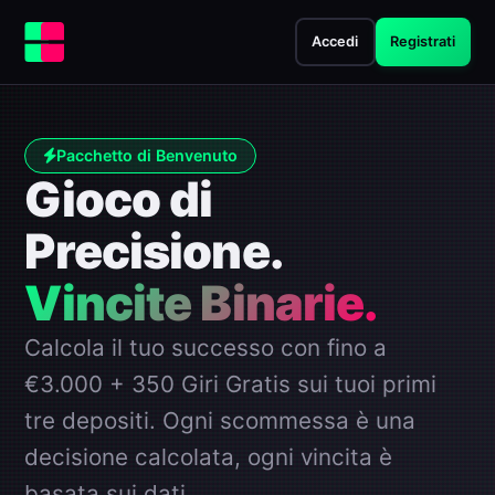
Accedi
Registrati
Pacchetto di Benvenuto
Gioco di
Precisione.
Vincite Binarie.
Calcola il tuo successo con fino a
€3.000 + 350 Giri Gratis sui tuoi primi
tre depositi. Ogni scommessa è una
decisione calcolata, ogni vincita è
basata sui dati.