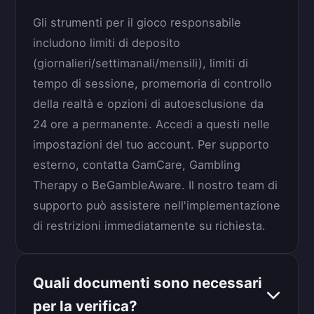
Gli strumenti per il gioco responsabile
includono limiti di deposito
(giornalieri/settimanali/mensili), limiti di
tempo di sessione, promemoria di controllo
della realtà e opzioni di autoesclusione da
24 ore a permanente. Accedi a questi nelle
impostazioni del tuo account. Per supporto
esterno, contatta GamCare, Gambling
Therapy o BeGambleAware. Il nostro team di
supporto può assistere nell'implementazione
di restrizioni immediatamente su richiesta.
Quali documenti sono necessari
per la verifica?