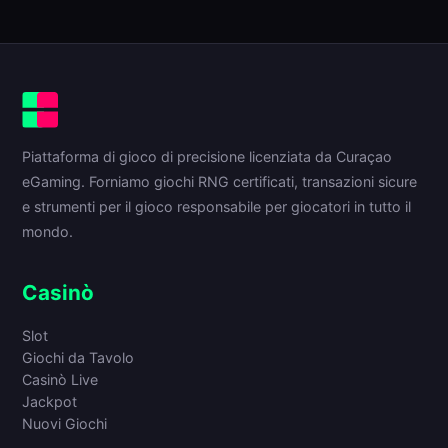
Piattaforma di gioco di precisione licenziata da Curaçao
eGaming. Forniamo giochi RNG certificati, transazioni sicure
e strumenti per il gioco responsabile per giocatori in tutto il
mondo.
Casinò
Slot
Giochi da Tavolo
Casinò Live
Jackpot
Nuovi Giochi