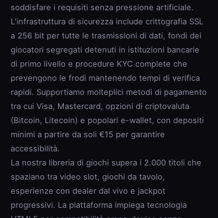
soddisfare i requisiti senza pressione artificiale.
L'infrastruttura di sicurezza include crittografia SSL
a 256 bit per tutte le trasmissioni di dati, fondi dei
giocatori segregati detenuti in istituzioni bancarie
di primo livello e procedure KYC complete che
prevengono le frodi mantenendo tempi di verifica
rapidi. Supportiamo molteplici metodi di pagamento
tra cui Visa, Mastercard, opzioni di criptovaluta
(Bitcoin, Litecoin) e popolari e-wallet, con depositi
minimi a partire da soli €15 per garantire
accessibilità.
La nostra libreria di giochi supera i 2.000 titoli che
spaziano tra video slot, giochi da tavolo,
esperienze con dealer dal vivo e jackpot
progressivi. La piattaforma impiega tecnologia