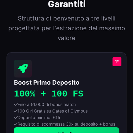
Garantiti
Struttura di benvenuto a tre livelli
progettata per l'estrazione del massimo
valore
1°
Boost Primo Deposito
100% + 100 FS
Fino a €1.000 di bonus match
100 Giri Gratis su Gates of Olympus
Deposito minimo: €15
Requisito di scommessa 30x su deposito + bonus