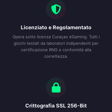
Licenziato e Regolamentato
Opera sotto licenza Curaçao eGaming. Tutti i
giochi testati da laboratori indipendenti per
certificazione RNG e conformità alla
correttezza.
Crittografia SSL 256-Bit