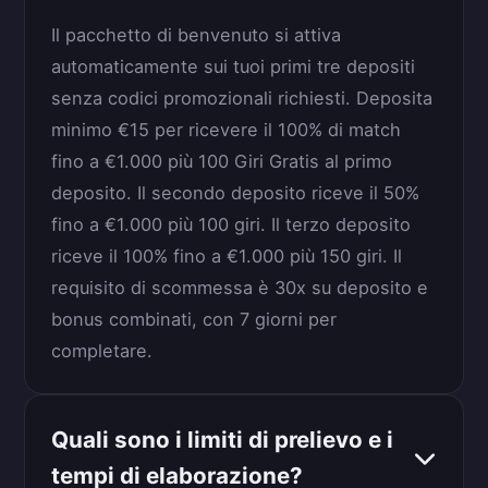
Il pacchetto di benvenuto si attiva
automaticamente sui tuoi primi tre depositi
senza codici promozionali richiesti. Deposita
minimo €15 per ricevere il 100% di match
fino a €1.000 più 100 Giri Gratis al primo
deposito. Il secondo deposito riceve il 50%
fino a €1.000 più 100 giri. Il terzo deposito
riceve il 100% fino a €1.000 più 150 giri. Il
requisito di scommessa è 30x su deposito e
bonus combinati, con 7 giorni per
completare.
Quali sono i limiti di prelievo e i
tempi di elaborazione?