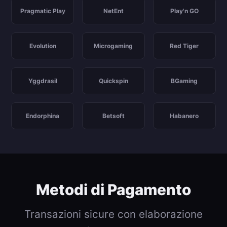
Pragmatic Play
NetEnt
Play'n GO
Evolution
Microgaming
Red Tiger
Yggdrasil
Quickspin
BGaming
Endorphina
Betsoft
Habanero
Metodi di Pagamento
Transazioni sicure con elaborazione