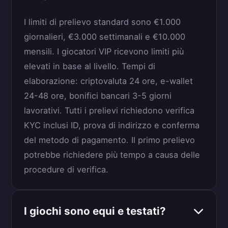
I limiti di prelievo standard sono €1.000
giornalieri, €3.000 settimanali e €10.000
mensili. I giocatori VIP ricevono limiti più
elevati in base al livello. Tempi di
elaborazione: criptovaluta 24 ore, e-wallet
24-48 ore, bonifici bancari 3-5 giorni
lavorativi. Tutti i prelievi richiedono verifica
KYC inclusi ID, prova di indirizzo e conferma
del metodo di pagamento. Il primo prelievo
potrebbe richiedere più tempo a causa delle
procedure di verifica.
I giochi sono equi e testati?